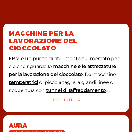
MACCHINE PER LA
LAVORAZIONE DEL
CIOCCOLATO
FBM è un punto di riferimento sul mercato per
ciò che riguarda le
macchine e le attrezzature
per la lavorazione del cioccolato
. Da macchine
temperatrici
di piccola taglia, a grandi linee di
ricopertura con
tunnel di raffreddamento
,
passando per bassine per dragées a one-shot
LEGGI TUTTO
per realizzazione di praline. Inoltre, FBM è
all’avanguardia per ciò che riguarda la
creazione
del proprio cioccolato
dalla fava di cacao,
AURA
realizzando macchine di diversa taglia, adattabili