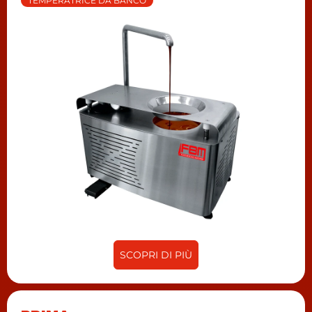
TEMPERATRICE DA BANCO
secondo le esigenze di qualsiasi cliente. La
tecnologia dei nostri mulini a pietra e raffinatori
a biglie, è inoltre utile per la realizzazione di
creme spalmabili di qualsiasi genere.
Oltre a ciò, FBM vi accompagna nella
decorazione del vostro locale con fontane
decorative, fontane a muro e scioglitori. Qualsiasi
sia la vostra esigenza, costruiremo la macchina
per il vostro cioccolato! Tecnologia a misura del
cliente, pratica, flessibile ed efficiente.
SCOPRI DI PIÙ