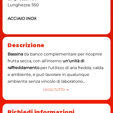
Lunghezza: 550
ACCIAIO INOX
Descrizione
Bassina
da banco complementare per ricoprire
frutta secca, con all'interno
un'unità di
raffreddamento
per l'utilizzo di aria fredda, calda
e ambiente, e può lavorare in qualunque
ambiente senza vincolo di laboratorio
condizionato.
LEGGI TUTTO
Grazie
all'esperienza di oltre trent'anni
nelle
bassine di
Rollermac Boscolo
, il modello
Rollerchocokid
risponde a tutte le esigenze dei
Richiedi informazioni