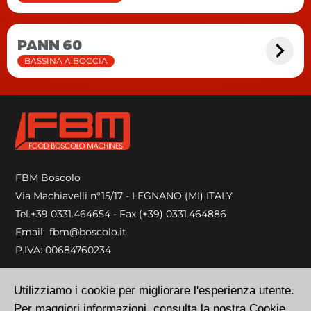
PANN 60
BASSINA A BOCCIA
FBM Boscolo
Via Machiavelli n°15/17 - LEGNANO (MI) ITALY
Tel.
+39 0331.464654
- Fax (+39) 0331.464886
Email:
fbm@boscolo.it
P.IVA: 00684760234
Privacy Policy
Utilizziamo i cookie per migliorare l'esperienza utente.
Cookie Policy
Per maggiori informazioni, consulta la nostra
Cookie