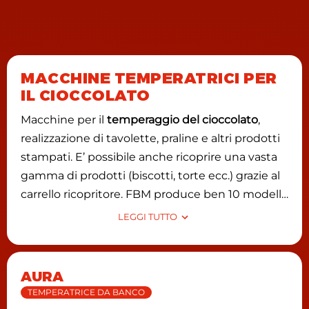
MACCHINE TEMPERATRICI PER
IL CIOCCOLATO
Macchine per il
temperaggio del cioccolato
,
realizzazione di tavolette, praline e altri prodotti
stampati. E’ possibile anche ricoprire una vasta
gamma di prodotti (biscotti, torte ecc.) grazie al
carrello ricopritore. FBM produce ben 10 modelli
di
temperatrici
, FBM produce 2 modelli di
LEGGI TUTTO
temperatrici statiche che gestiscono i cicli di
temperaggio grazie ad un software
appositamente creato a hoc per questo sistema
AURA
di tempera. Fbm produce temperatrici continue
TEMPERATRICE DA BANCO
di varie capacità diverse; la più piccola