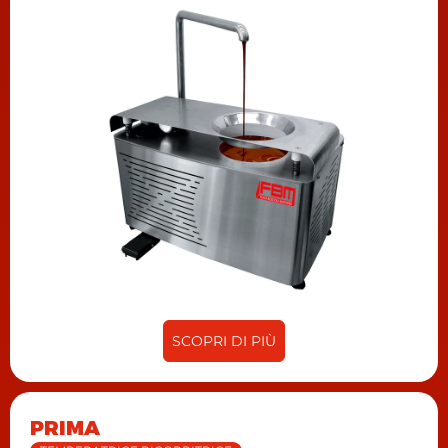
temperatrice è una temperatrice da banco di
4kg, mentre la più grande è una temperatrice
per laboratori industriali con vasca di 100kg che
può arrivare ad una produttività oraria di 400kg
di
cioccolato temperato
ad ora. per i modelli di
temperatrici maggiori Fbm ha creato un
software che riesce a gestire anche tre stadi di
tempera consecutiva permettendo la perfetta
curva che porta ad una perfetta cristallizzazione
del cioccolato.
SCOPRI DI PIÙ
PRIMA