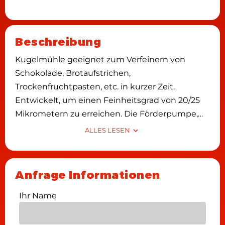
Beschreibung
Kugelmühle geeignet zum Verfeinern von
Schokolade, Brotaufstrichen,
Trockenfruchtpasten, etc. in kurzer Zeit.
Entwickelt, um einen Feinheitsgrad von 20/25
Mikrometern zu erreichen. Die Förderpumpe,
mit Umkehrung, um unerwünschte
ALLES LESEN
Verstopfungen von Feststoffen zu vermeiden,
ermöglicht eine schnelle und homogene
Raffination.
Anfrage Informationen
Durch die SPS mit kompaktem Touchscreen ist
es möglich, verschiedene REZEPTE zu
Ihr Name
speichern. Auf diese Weise ist die Verarbeitung
anspruchslos, flüssig und einfach zu