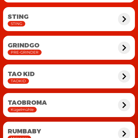
STING
STING
GRINDGO
PRE-GRINDER
TAO KID
TAOKID
TAOBROMA
Kügelmühle
RUMBABY