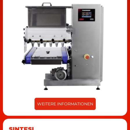
einem Standarddurchmesser von 5 cm oder
sogar Formen, die die gesamte Schale ausfüllen,
erhalten werden.
WEITERE INFORMATIONEN
SINTESI