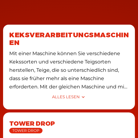
KEKSVERARBEITUNGSMASCHIN
EN
Mit einer Maschine können Sie verschiedene
Kekssorten und verschiedene Teigsorten
herstellen, Teige, die so unterschiedlich sind,
dass sie früher mehr als eine Maschine
erforderten. Mit der gleichen Maschine und mit
dem gleichen Kopf ist es möglich, Kekse mit
ALLES LESEN
extrem trockenen oder sehr flüssigen
aufgeschlagenen Teigen oder mit Wire cut
system herzustellen. Durch den Wechsel der
TOWER DROP
Düsen oder Extrusionsformen des Kekseteigs
TOWER DROP
können extrem kleine Formen, große mit