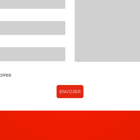
oires
ENVOJER