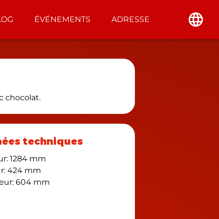
LOG
ÉVÉNEMENTS
ADRESSE
c chocolat.
ées techniques
ur: 1284 mm
ur: 424 mm
eur: 604 mm