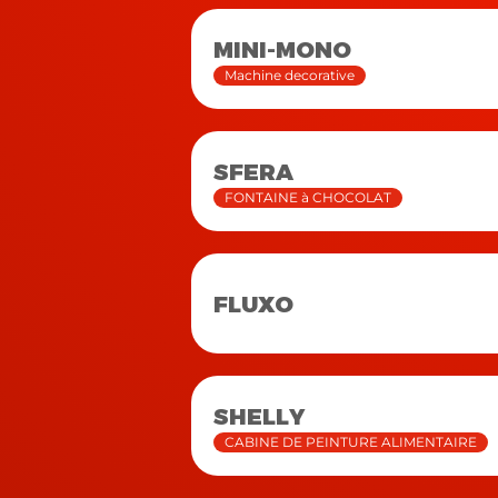
MINI-MONO
Machine decorative
SFERA
FONTAINE à CHOCOLAT
FLUXO
SHELLY
CABINE DE PEINTURE ALIMENTAIRE