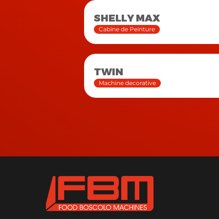
SHELLY MAX
Cabine de Peinture
TWIN
Machine decorative