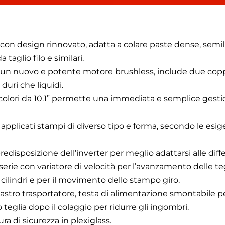
, con design rinnovato, adatta a colare paste dense, sem
 taglio filo e similari.
a un nuovo e potente motore brushless, include due coppi
 duri che liquidi.
colori da 10.1” permette una immediata e semplice gestion
pplicati stampi di diverso tipo e forma, secondo le esige
redisposizione dell’inverter per meglio adattarsi alle dif
erie con variatore di velocità per l’avanzamento delle teg
i cilindri e per il movimento dello stampo giro.
astro trasportatore, testa di alimentazione smontabile per
o teglia dopo il colaggio per ridurre gli ingombri.
a di sicurezza in plexiglass.