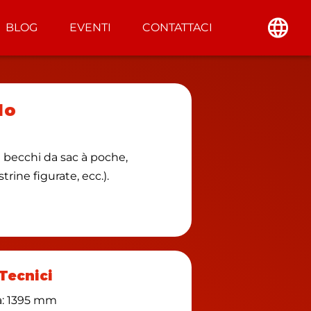
BLOG
EVENTI
CONTATTACI
lo
on becchi da sac à poche,
rine figurate, ecc.).
 Tecnici
a: 1395 mm