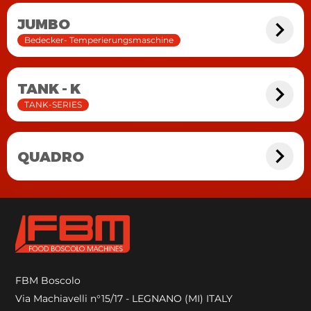
JUMBO
Bedecker- Temperierungsmaschine
TANK - K
TANK-SERIES
QUADRO
FBM Boscolo
Via Machiavelli n°15/17 - LEGNANO (MI) ITALY